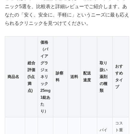
ニック5選を、比較表と詳細レビューでご紹介します。あ
なたの「安く、安全に、手軽に」というニーズに最も応え
られるクリニックを見つけてください。
価格
（バ
イア
総合
グラ
取り
おす
評価
ジェ
扱い
診察
配送
すめ
商品名
(5点
ネリ
送料
薬剤
料
速度
タイ
満
ック
の種
プ
点)
25mg
類
1錠あ
た
り）
コス
バイ
ト重