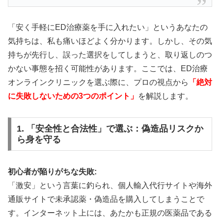
レビトラと同成分で最短15分の即効性が特徴。急な
機会にも対応できる頼もしいパートナーです。
「安く手軽にED治療薬を手に入れたい」というあなたの
気持ちは、私も痛いほどよく分かります。しかし、その気
バルデナエイトで効果チェック
持ちが先行し、誤った選択をしてしまうと、取り返しのつ
かない事態を招く可能性があります。ここでは、ED治療
オンラインクリニックを選ぶ際に、プロの視点から
「絶対
に失敗しないための3つのポイント」
を解説します。
🕐 タダライト：24時間持続の週末パートナ
ー
1. 「安全性と合法性」で選ぶ：偽造品リスクか
ら身を守る
⏰
24〜36時間
の長時間効果持続
初心者が陥りがちな失敗:
💰
10錠
1,870円〜
（1錠187円）
「激安」という言葉に釣られ、個人輸入代行サイトや海外
🍽️
食事影響を受けにくい
設計
通販サイトで未承認薬・偽造品を購入してしまうことで
💊
タダラフィル
5mg/10mg/20mg
3種対応
す。インターネット上には、あたかも正規の医薬品である