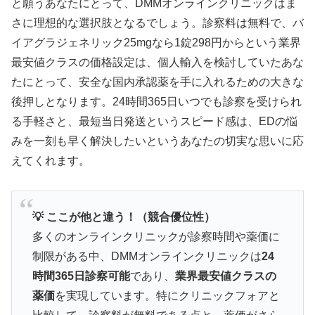
と願うあなたにとって、DMMオンラインクリニックはま
💰
10錠
1,690円〜
（1錠169円）
さに理想的な選択肢となるでしょう。診察料は無料で、バ
🏭
日本人監修
で日本人体質に最適化
イアグラジェネリック25mgなら1錠298円からという業界
シルデナフィル
50mg/100mg
＋亜鉛1mg配
最安値クラスの価格設定は、個人輸入を検討していたあな
⚡
合
たにとって、安全な国内承認薬を手に入れるための大きな
📦
日本語パッケージ
で初心者も安心
後押しとなります。24時間365日いつでも診察を受けられ
る手軽さと、最短当日発送というスピード感は、EDの悩
みを一刻も早く解決したいというあなたの切実な思いに応
業界最安値クラスの1錠単価でありながら、日本人
えてくれます。
監修による品質と亜鉛配合による相乗効果を実現し
た高コスパ治療薬です。
💡 ここが他と違う！（競合優位性）
シルデナエイトで詳細確認
多くのオンラインクリニックが診察時間や薬価に
制限がある中、DMMオンラインクリニックは
24
時間365日診察可能
であり、
業界最安値クラスの
薬価
を実現しています。特にクリニックフォアと