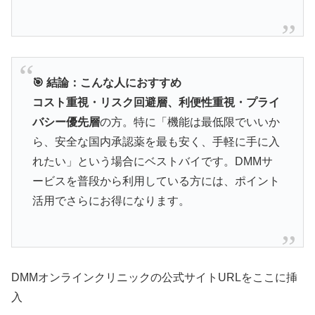
⚖️ アバナイト：バランス型8時間継続薬
🎯 結論：こんな人におすすめ
🎯
効果ピーク
42分後
の絶妙タイミング
コスト重視・リスク回避層、利便性重視・プライ
💰
10錠
3,500円〜
（1錠350円）
バシー優先層
の方。特に「機能は最低限でいいか
⌛
約8時間
の理想的持続時間
ら、安全な国内承認薬を最も安く、手軽に手に入
🧬
アバナフィル
100mg
配合
れたい」という場合にベストバイです。DMMサ
ービスを普段から利用している方には、ポイント
活用でさらにお得になります。
ステンドラと同成分で即効性と持続性のバランスを
追求。初心者から上級者まで幅広く支持される信頼
の選択です。
DMMオンラインクリニックの公式サイトURLをここに挿
アバナイトで詳細データ確認
入