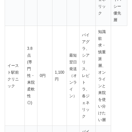
リッ
シー
ク
優先
層
知識
バイ
欲
アグ
求・
3.8
ラ、
慎重
点
最短
シア
派
(専
翌日
リ
イース
層、
門
発送
ス、
ト駅前
1,100
オン
性・
0円
（オ
レビ
クリニ
円
ライ
来院
ンラ
ト
ック
ンと
柔軟
イ
ラ、
来院
性
ン）
各ジ
を使
◎)
ェネ
い分
リッ
けた
ク
い層
バイ