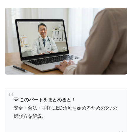
た高コスパ治療薬です。
シルデナエイトで詳細確認
⚡ バルデナエイト：即効性15分の高速効果型
🚀
15分〜30分
で効果実感の即効タイプ
💰
10錠
1,770円〜
（1錠177円）
💡 このパートをまとめると！
⏱️
効果持続
3〜5時間
で自然なタイミング
安全・合法・手軽にED治療を始めるための3つの
🌟
バルデナフィル
10mg/20mg
＋亜鉛配合
選び方を解説。