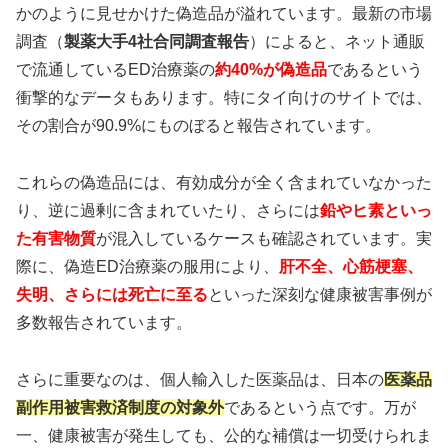
かのように見せかけた偽造品が溢れています。最新の市場
シアリスと同成分で圧倒的な持続時間を実現。週末
調査（
製薬大手4社合同調査報告
）によると、ネット通販
を自由に楽しみたい方に最適な選択肢です。
で流通しているED治療薬の
約40%が偽造品
であるという
衝撃的なデータもあります。特にタイ向けのサイトでは、
その割合が90.9%にものぼると報告されています。
タダライトで持続時間を確認
これらの偽造品には、有効成分が全く含まれていなかった
り、逆に過剰に含まれていたり、さらには
鉛やヒ素といっ
た有害物質
が混入しているケースも確認されています。実
⚖️ アバナイト：バランス型8時間継続薬
際に、偽造ED治療薬の服用により、
肝不全、心筋梗塞、
失明、さらには死亡に至る
といった深刻な健康被害事例が
多数報告されています。
🎯
効果ピーク
42分後
の絶妙タイミング
💰
10錠
3,500円〜
（1錠350円）
さらに重要なのは、個人輸入した医薬品は、日本の
医薬品
⌛
約8時間
の理想的持続時間
副作用被害救済制度の対象外
であるという点です。万が
🧬
アバナフィル
100mg
配合
一、健康被害が発生しても、公的な補償は一切受けられま