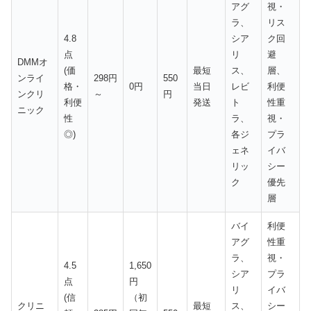
アグ
視・
ラ、
リス
4.8
シア
ク回
点
リ
避
DMMオ
(価
最短
ス、
層、
ンライ
298円
550
格・
0円
当日
レビ
利便
ンクリ
～
円
利便
発送
ト
性重
ニック
性
ラ、
視・
◎)
各ジ
プラ
ェネ
イバ
リッ
シー
ク
優先
層
バイ
利便
アグ
性重
ラ、
視・
4.5
1,650
シア
プラ
点
円
リ
イバ
(信
（初
クリニ
最短
ス、
シー