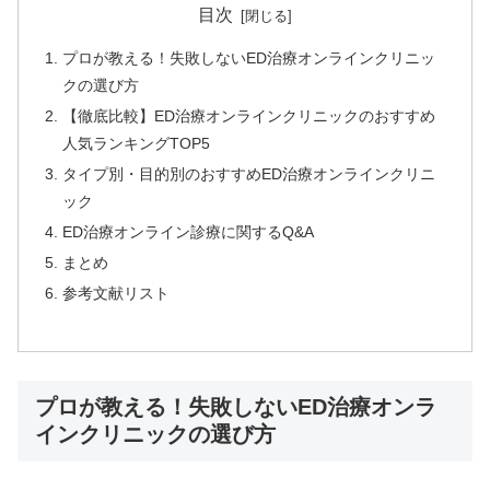
バイアグラジェネリックセットで詳細確認
目次
プロが教える！失敗しないED治療オンラインクリニッ
クの選び方
【徹底比較】ED治療オンラインクリニックのおすすめ
人気ランキングTOP5
💡 シルデナエイト：日本語パッケージ採用の
タイプ別・目的別のおすすめED治療オンラインクリニ
超低価格薬
ック
ED治療オンライン診療に関するQ&A
💰
10錠
1,690円〜
（1錠169円）
まとめ
🏭
日本人監修
で日本人体質に最適化
参考文献リスト
シルデナフィル
50mg/100mg
＋亜鉛1mg配
⚡
合
📦
日本語パッケージ
で初心者も安心
プロが教える！失敗しないED治療オンラ
インクリニックの選び方
業界最安値クラスの1錠単価でありながら、日本人
監修による品質と亜鉛配合による相乗効果を実現し