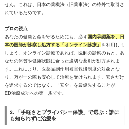
せん。これは、日本の薬機法（旧薬事法）の枠外で取引さ
れているためです。
ステンドラと同成分で即効性と持続性のバランスを
追求。初心者から上級者まで幅広く支持される信頼
の選択です。
プロの視点:
あなたの健康と命を守るためにも、必ず
国内承認薬を、日
本の医師が診察し処方する「オンライン診療」
を利用しま
アバナイトで詳細データ確認
しょう。オンライン診療であれば、医師の診察のもと、あ
なたの体質や健康状態に合った適切な薬剤が処方されま
す。これにより、医薬品副作用被害救済制度の対象とな
り、万が一の際も安心して治療を受けられます。安さだけ
を追求するのではなく、「安全」を最優先することが、
ED治療成功への第一歩です。
2. 「手軽さとプライバシー保護」で選ぶ：誰に
も知られずに治療を