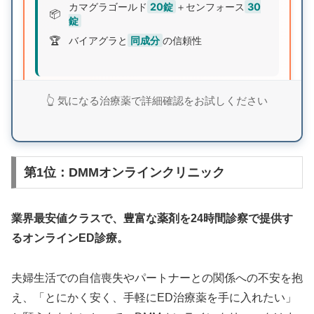
カマグラゴールド
20錠
＋センフォース
30
📦
錠
🏆
バイアグラと
同成分
の信頼性
世界的に知名度の高いバイアグラと同成分で圧倒的
👆 気になる治療薬で詳細確認をお試しください
なコストパフォーマンス。2種類のジェネリックで
効果を実感できます。
第1位：DMMオンラインクリニック
バイアグラジェネリックセットで詳細確認
業界最安値クラスで、豊富な薬剤を24時間診察で提供す
るオンラインED診療。
💡 シルデナエイト：日本語パッケージ採用の
夫婦生活での自信喪失やパートナーとの関係への不安を抱
超低価格薬
え、「とにかく安く、手軽にED治療薬を手に入れたい」