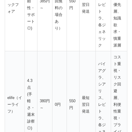
頼
385円
回無
550
ックフ
翌日
レビ
優先
性・
～
料の
円
ォア
発送
ト
層、
サポ
場合
ラ、
知識
ート
あ
各ジ
欲
◎)
り）
ェネ
求・
リッ
慎重
ク
派層
コス
バイ
ト重
アグ
視・
ラ、
リス
4.3
シア
ク回
点
リ
避
(手
elife（イ
最短
ス、
層、
軽
380円
550
ーライ
0円
翌日
レビ
利便
さ・
～
円
フ）
発送
ト
性重
週末
ラ、
視・
診察
各ジ
プラ
◎)
ェネ
イバ