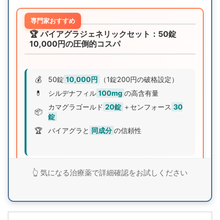
専門家おすすめ
🏆 バイアグラジェネリックセット：50錠
10,000円の圧倒的コスパ
💰
50錠
10,000円
（1錠200円の破格設定）
💊
シルデナフィル
100mg
の高含有量
カマグラゴールド
20錠
＋センフォース
30
📦
錠
🏆
バイアグラと
同成分
の信頼性
世界的に知名度の高いバイアグラと同成分で圧倒的
👆 気になる治療薬で詳細確認をお試しください
なコストパフォーマンス。2種類のジェネリックで
効果を実感できます。