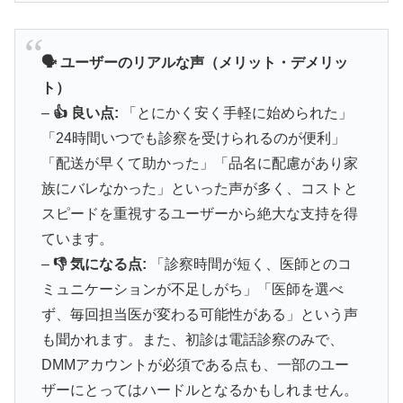
🕐 タダライト：24時間持続の週末パートナ
ー
🗣️ ユーザーのリアルな声（メリット・デメリッ
ト）
⏰
24〜36時間
の長時間効果持続
–
👍 良い点:
「とにかく安く手軽に始められた」
💰
10錠
1,870円〜
（1錠187円）
「24時間いつでも診察を受けられるのが便利」
🍽️
食事影響を受けにくい
設計
「配送が早くて助かった」「品名に配慮があり家
💊
タダラフィル
5mg/10mg/20mg
3種対応
族にバレなかった」といった声が多く、コストと
スピードを重視するユーザーから絶大な支持を得
ています。
シアリスと同成分で圧倒的な持続時間を実現。週末
–
👎 気になる点:
「診察時間が短く、医師とのコ
を自由に楽しみたい方に最適な選択肢です。
ミュニケーションが不足しがち」「医師を選べ
ず、毎回担当医が変わる可能性がある」という声
タダライトで持続時間を確認
も聞かれます。また、初診は電話診察のみで、
DMMアカウントが必須である点も、一部のユー
ザーにとってはハードルとなるかもしれません。