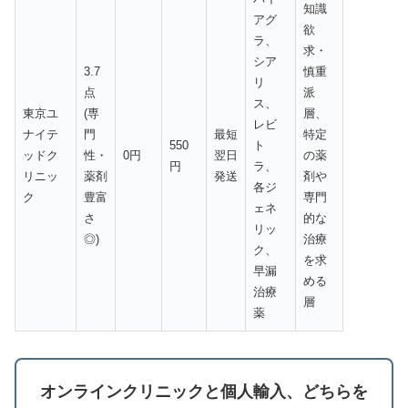
知識
アグ
欲
ラ、
求・
シア
3.7
慎重
リ
点
派
ス、
東京ユ
(専
層、
レビ
ナイテ
門
最短
特定
550
ト
ッドク
性・
0円
翌日
の薬
円
ラ、
リニッ
薬剤
発送
剤や
各ジ
ク
豊富
専門
ェネ
さ
的な
リッ
◎)
治療
ク、
を求
早漏
める
治療
層
薬
オンラインクリニックと個人輸入、どちらを