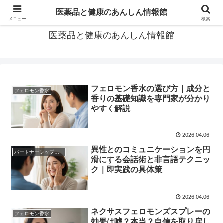
あなたの医薬品選び、後悔しないための情報が見つかる場所。
医薬品と健康のあんしん情報館
メニュー
検索
医薬品と健康のあんしん情報館
フェロモン香水の選び方｜成分と
フェロモン香水
香りの基礎知識を専門家が分かり
やすく解説
2026.04.06
異性とのコミュニケーションを円
パートナーシップの悩み
滑にする会話術と非言語テクニッ
ク｜即実践の具体策
2026.04.06
ネクサスフェロモンズスプレーの
フェロモン香水
効果は嘘？本当？自信を取り戻し