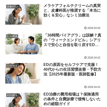
メラケアフォルテクリームの真実
皮膚の悩み
と、皮膚科医が推奨する「本当に
効く＆安心」なシミ治療法
2026.04.03
「36時間バイアグラ」は誤解？真
ED治療薬
の「ウィークエンドピル」シアリ
スで安心と自信を取り戻すED治
療の羅針盤
2026.04.02
EDの原因をセルフケアで克服！
ED治療薬
40代からの生活習慣改善・予防方
法【2025年最新版・医師監修】
2026.04.01
ED治療の費用相場は？保険適用
ED治療薬
の条件と自費診療で後悔しないた
めの総額ガイド