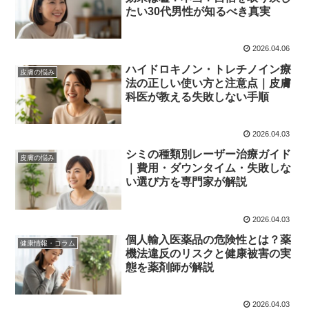
たい30代男性が知るべき真実
2026.04.06
ハイドロキノン・トレチノイン療
皮膚の悩み
法の正しい使い方と注意点｜皮膚
科医が教える失敗しない手順
2026.04.03
シミの種類別レーザー治療ガイド
皮膚の悩み
｜費用・ダウンタイム・失敗しな
い選び方を専門家が解説
2026.04.03
個人輸入医薬品の危険性とは？薬
健康情報・コラム
機法違反のリスクと健康被害の実
態を薬剤師が解説
2026.04.03