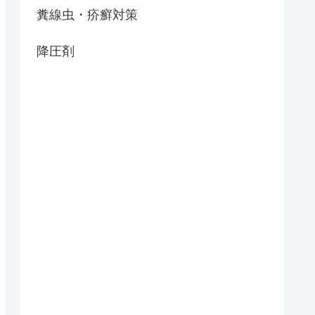
糞線虫・疥癬対策
降圧剤