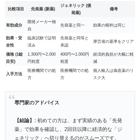
ジェネリック (後
比較項目
先発薬 (新薬)
備考
発薬)
開発メーカー独
有効成分
先発薬と同一
効果の根幹は同じ
自
効果・安
臨床試験で証明
先発薬と同等と
厚労省の基準をクリア
全性
済み
承認
価格 (1錠
1,300円〜2,000
400円〜1,000円
経済的負担が大幅に軽
目安)
円程度
程度
減
医療機関での処
医療機関での処
個人輸入は偽造薬のリ
入手方法
方
方
スク大
専門家のアドバイス
【結論】:
初めての方は、まず実績のある「先発
薬」で効果を確認し、2回目以降に経済的な「ジ
ェネリック」へ切り替えるのがスムーズです。