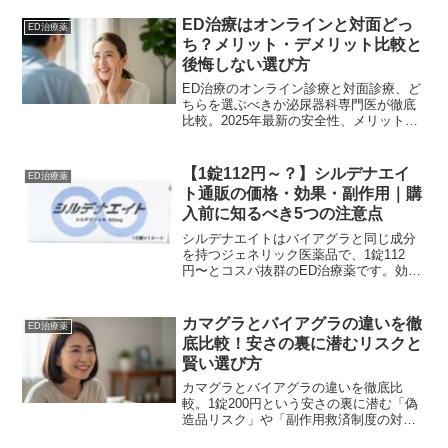
ED治療はオンラインと対面どっ
ED治療薬
ち？メリット・デメリット比較と
後悔しない選び方
ED治療のオンライン診療と対面診療、ど
ちらを選ぶべきか泌尿器科専門医が徹底
比較。2025年最新の安全性、メリット・
デメリット、偽造薬リスクを解説しま
す。自分に合った安全な方法で、偽造薬
の不安なく自信を取り戻すための後悔し
【1錠112円～？】シルデナエイ
ED治療薬
ない選び方ガイドです。
ト通販の価格・効果・副作用｜購
入前に知るべき5つの注意点
シルデナエイトはバイアグラと同じ成分
を持つジェネリック医薬品で、1錠112
円〜とコスパ抜群のED治療薬です。効
果・副作用・正しい飲み方から、個人輸
入時の偽物リスクまで徹底解説。安全に
使用するための5つの注意点を知り、後悔
カマグラとバイアグラの違いを徹
ED治療薬
しない選択をしましょう。
底比較！安さの裏に潜むリスクと
賢い選び方
カマグラとバイアグラの違いを徹底比
較。1錠200円という安さの裏に潜む「偽
造品リスク」や「副作用救済制度の対象
外」という危険性を専門家が解説しま