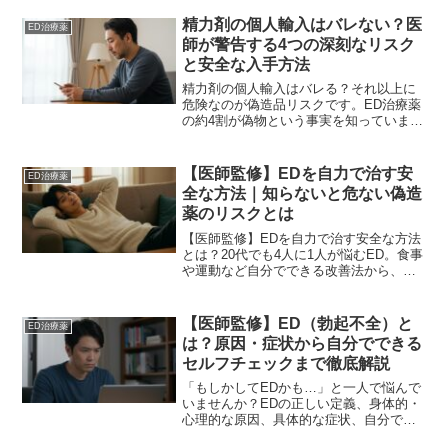
す。安全性とコストを両立させる国内製
ジェネリックの賢い選び方を知り、夜の
精力剤の個人輸入はバレない？医
ED治療薬
自信を安全に取り戻しましょう。
師が警告する4つの深刻なリスク
と安全な入手方法
精力剤の個人輸入はバレる？それ以上に
危険なのが偽造品リスクです。ED治療薬
の約4割が偽物という事実を知っています
か？泌尿器科専門医が、命に関わる健康
被害や法的リスク、そして誰にも知られ
ず安全に悩みを解決できる唯一の方法を
【医師監修】EDを自力で治す安
ED治療薬
解説します。
全な方法｜知らないと危ない偽造
薬のリスクとは
【医師監修】EDを自力で治す安全な方法
とは？20代でも4人に1人が悩むED。食事
や運動など自分でできる改善法から、ネ
ット薬に潜む「偽造品4割」の危険性まで
専門医が解説。あなたの健康を守る正し
い知識を。
【医師監修】ED（勃起不全）と
ED治療薬
は？原因・症状から自分でできる
セルフチェックまで徹底解説
「もしかしてEDかも…」と一人で悩んで
いませんか？EDの正しい定義、身体的・
心理的な原因、具体的な症状、自分でで
きるセルフチェック方法までを専門医が