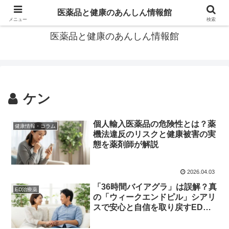
あなたの医薬品選び、後悔しないための情報が見つかる場所。
医薬品と健康のあんしん情報館
メニュー
検索
医薬品と健康のあんしん情報館
ケン
個人輸入医薬品の危険性とは？薬
健康情報・コラム
機法違反のリスクと健康被害の実
態を薬剤師が解説
2026.04.03
「36時間バイアグラ」は誤解？真
ED治療薬
の「ウィークエンドピル」シアリ
スで安心と自信を取り戻すED治
療の羅針盤