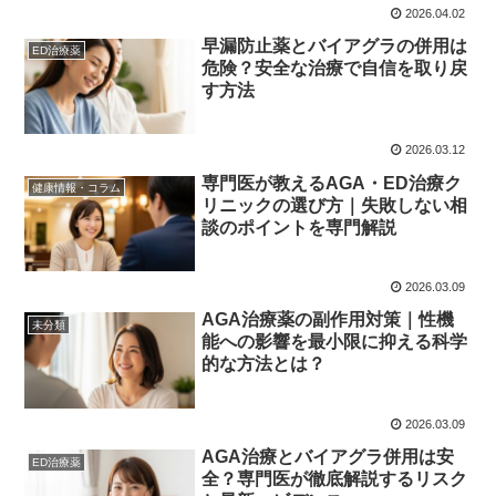
2026.04.02
早漏防止薬とバイアグラの併用は
ED治療薬
危険？安全な治療で自信を取り戻
す方法
2026.03.12
専門医が教えるAGA・ED治療ク
健康情報・コラム
リニックの選び方｜失敗しない相
談のポイントを専門解説
2026.03.09
AGA治療薬の副作用対策｜性機
未分類
能への影響を最小限に抑える科学
的な方法とは？
2026.03.09
AGA治療とバイアグラ併用は安
ED治療薬
全？専門医が徹底解説するリスク