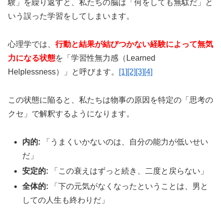
験」を繰り返すと、私たちの脳は「何をしても無駄だ」と
タダライトで持続時間を確認
いう誤った学習をしてしまいます。
心理学では、
行動と結果が結びつかない経験によって無気
力になる状態
を「学習性無力感（Learned
Helplessness）」と呼びます。
[1]
[2]
[3]
[4]
⚖️ アバナイト：バランス型8時間継続薬
この状態に陥ると、私たちは物事の原因を特定の「思考の
🎯
効果ピーク
42分後
の絶妙タイミング
クセ」で解釈するようになります。
💰
10錠
3,500円〜
（1錠350円）
⌛
約8時間
の理想的持続時間
内的:
「うまくいかないのは、自分の能力が低いせい
🧬
アバナフィル
100mg
配合
だ」
安定的:
「この衰えはずっと続き、二度と戻らない」
全体的:
「下の元気がなくなったということは、男と
ステンドラと同成分で即効性と持続性のバランスを
しての人生も終わりだ」
追求。初心者から上級者まで幅広く支持される信頼
の選択です。