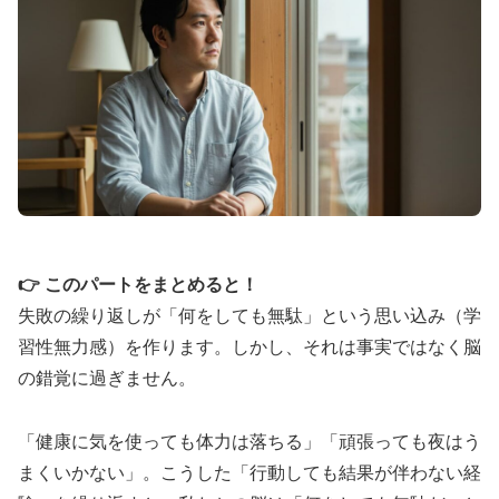
🕐 タダライト：24時間持続の週末パートナ
ー
⏰
24〜36時間
の長時間効果持続
💰
10錠
1,870円〜
（1錠187円）
👉 このパートをまとめると！
🍽️
食事影響を受けにくい
設計
失敗の繰り返しが「何をしても無駄」という思い込み（学
💊
タダラフィル
5mg/10mg/20mg
3種対応
習性無力感）を作ります。しかし、それは事実ではなく脳
の錯覚に過ぎません。
シアリスと同成分で圧倒的な持続時間を実現。週末
「健康に気を使っても体力は落ちる」「頑張っても夜はう
を自由に楽しみたい方に最適な選択肢です。
まくいかない」。こうした「行動しても結果が伴わない経