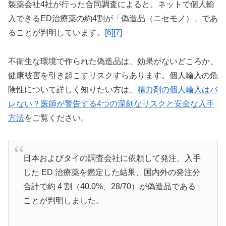
製薬会社4社が行った合同調査によると、ネットで個人輸
入できるED治療薬の約4割が「偽造品（ニセモノ）」であ
ることが判明しています。
[6]
[7]
不衛生な環境で作られた偽造品は、効果がないどころか、
健康被害を引き起こすリスクすらあります。個人輸入の危
険性について詳しく知りたい方は、
精力剤の個人輸入はバ
レない？医師が警告する4つの深刻なリスクと安全な入手
方法
をご覧ください。
日本およびタイの調査会社に依頼して発注、入手
した ED 治療薬を鑑定した結果、国内外の発注分
合計で約 4 割（40.0%、28/70）が偽造品である
ことが判明しました。