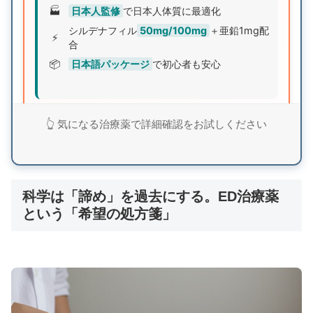
🏭
日本人監修
で日本人体質に最適化
シルデナフィル
50mg/100mg
＋亜鉛1mg配
⚡
合
📦
日本語パッケージ
で初心者も安心
業界最安値クラスの価格設定でありながら、日本人
👆 気になる治療薬で詳細確認をお試しください
監修による品質と亜鉛配合による相乗効果を実現。
まずは無料査定で詳細を確認してみませんか？
科学は「諦め」を過去にする。ED治療薬
シルデナエイトで詳細確認
という「希望の処方箋」
⚡ バルデナエイト：即効性15分の高速効果型