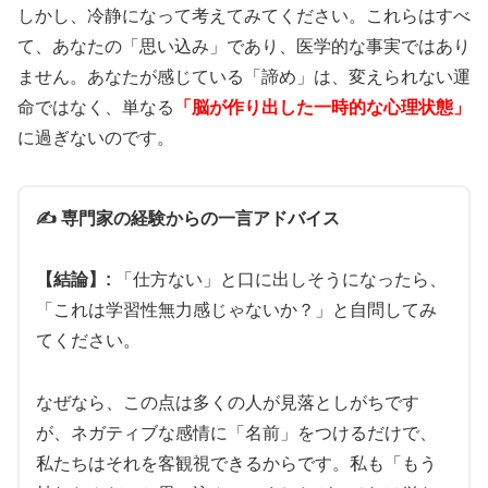
しかし、冷静になって考えてみてください。これらはすべ
て、あなたの「思い込み」であり、医学的な事実ではあり
アバナイトで詳細データ確認
ません。あなたが感じている「諦め」は、変えられない運
命ではなく、単なる
「脳が作り出した一時的な心理状態」
に過ぎないのです。
🌟 ウデナイト：韓国発13時間継続の高級薬
✍️ 専門家の経験からの一言アドバイス
【結論】:
「仕方ない」と口に出しそうになったら、
🇰🇷
韓国ザイデナ
と同成分の希少品
「これは学習性無力感じゃないか？」と自問してみ
💰
10錠
4,000円〜
（1錠400円）
てください。
⏳
11〜13時間
の超長時間効果
💎
ウデナフィル
100mg
プレミアム処方
なぜなら、この点は多くの人が見落としがちです
が、ネガティブな感情に「名前」をつけるだけで、
私たちはそれを客観視できるからです。私も「もう
希少なザイデナ系で副作用が出にくく自然な効果が