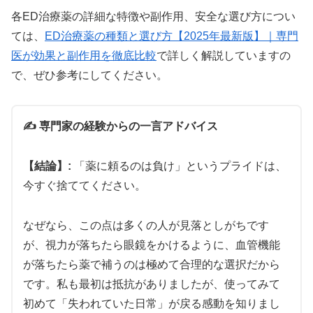
各ED治療薬の詳細な特徴や副作用、安全な選び方につい
ては、
ED治療薬の種類と選び方【2025年最新版】｜専門
🌟 ウデナイト：韓国発13時間継続の高級薬
医が効果と副作用を徹底比較
で詳しく解説していますの
で、ぜひ参考にしてください。
🇰🇷
韓国ザイデナ
と同成分の希少品
💰
10錠
4,000円〜
（1錠400円）
⏳
11〜13時間
の超長時間効果
✍️ 専門家の経験からの一言アドバイス
💎
ウデナフィル
100mg
プレミアム処方
【結論】:
「薬に頼るのは負け」というプライドは、
今すぐ捨ててください。
希少なザイデナ系で副作用が出にくく自然な効果が
特徴。品質重視の方に選ばれるプレミアムチョイス
なぜなら、この点は多くの人が見落としがちです
です。
が、視力が落ちたら眼鏡をかけるように、血管機能
が落ちたら薬で補うのは極めて合理的な選択だから
ウデナイト詳細を見る
です。私も最初は抵抗がありましたが、使ってみて
初めて「失われていた日常」が戻る感動を知りまし