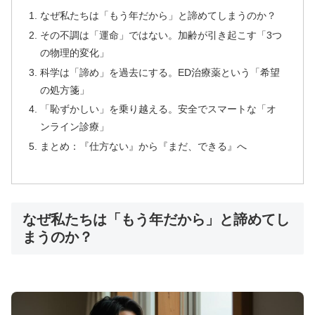
なぜ私たちは「もう年だから」と諦めてしまうのか？
その不調は「運命」ではない。加齢が引き起こす「3つ
の物理的変化」
科学は「諦め」を過去にする。ED治療薬という「希望
⚡ バルデナエイト：即効性15分の高速効果型
の処方箋」
「恥ずかしい」を乗り越える。安全でスマートな「オ
ンライン診療」
🚀
15分〜30分
で効果実感の即効タイプ
まとめ：『仕方ない』から『まだ、できる』へ
💰
10錠
1,770円〜
（1錠177円）
⏱️
効果持続
3〜5時間
で自然なタイミング
🌟
バルデナフィル
10mg/20mg
＋亜鉛配合
なぜ私たちは「もう年だから」と諦めてし
まうのか？
レビトラと同成分で最短15分の即効性が特徴。急な
機会にも対応できる頼もしいパートナーです。
バルデナエイトで効果チェック