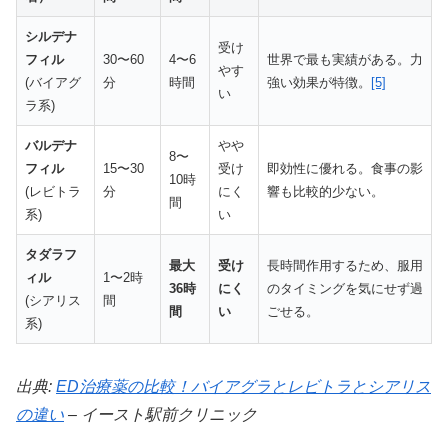
⚖️ アバナイト：バランス型8時間継続薬
シルデナ
受け
フィル
30〜60
4〜6
世界で最も実績がある。力
やす
(バイアグ
分
時間
強い効果が特徴。
[5]
🎯
効果ピーク
42分後
の絶妙タイミング
い
ラ系)
💰
10錠
3,500円〜
（1錠350円）
⌛
約8時間
の理想的持続時間
バルデナ
やや
8〜
フィル
15〜30
受け
即効性に優れる。食事の影
🧬
アバナフィル
100mg
配合
10時
(レビトラ
分
にく
響も比較的少ない。
間
系)
い
ステンドラと同成分で即効性と持続性のバランスを
タダラフ
最大
受け
長時間作用するため、服用
追求。初心者から上級者まで幅広く支持される信頼
ィル
1〜2時
36時
にく
のタイミングを気にせず過
の選択です。
(シアリス
間
間
い
ごせる。
系)
アバナイトで詳細データ確認
出典:
ED治療薬の比較！バイアグラとレビトラとシアリス
の違い
– イースト駅前クリニック