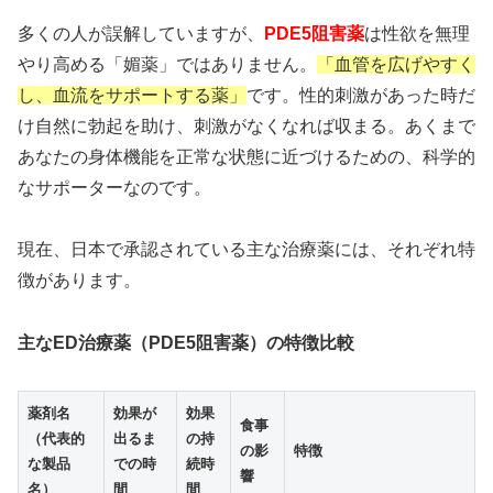
ー
多くの人が誤解していますが、
PDE5阻害薬
は性欲を無理
やり高める「媚薬」ではありません。
「血管を広げやすく
⏰
24〜36時間
の長時間効果持続
し、血流をサポートする薬」
です。性的刺激があった時だ
💰
10錠
1,870円〜
（1錠187円）
け自然に勃起を助け、刺激がなくなれば収まる。あくまで
🍽️
食事影響を受けにくい
設計
あなたの身体機能を正常な状態に近づけるための、科学的
💊
タダラフィル
5mg/10mg/20mg
3種対応
なサポーターなのです。
現在、日本で承認されている主な治療薬には、それぞれ特
シアリスと同成分で圧倒的な持続時間を実現。週末
徴があります。
を自由に楽しみたい方に最適な選択肢です。
主なED治療薬（PDE5阻害薬）の特徴比較
タダライトで持続時間を確認
薬剤名
効果が
効果
食事
（代表的
出るま
の持
の影
特徴
な製品
での時
続時
響
名）
間
間