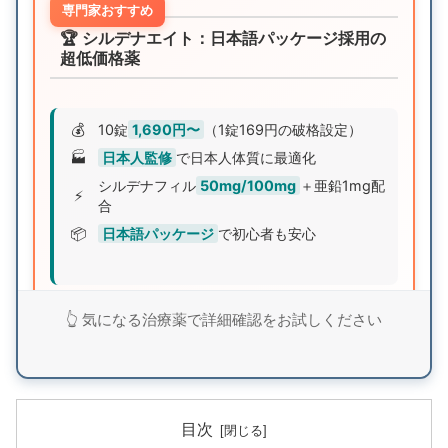
専門家おすすめ
🏆 シルデナエイト：日本語パッケージ採用の
超低価格薬
💰
10錠
1,690円〜
（1錠169円の破格設定）
🏭
日本人監修
で日本人体質に最適化
シルデナフィル
50mg/100mg
＋亜鉛1mg配
⚡
合
📦
日本語パッケージ
で初心者も安心
業界最安値クラスの価格設定でありながら、日本人
👆 気になる治療薬で詳細確認をお試しください
監修による品質と亜鉛配合による相乗効果を実現。
まずは無料査定で詳細を確認してみませんか？
シルデナエイトで詳細確認
目次