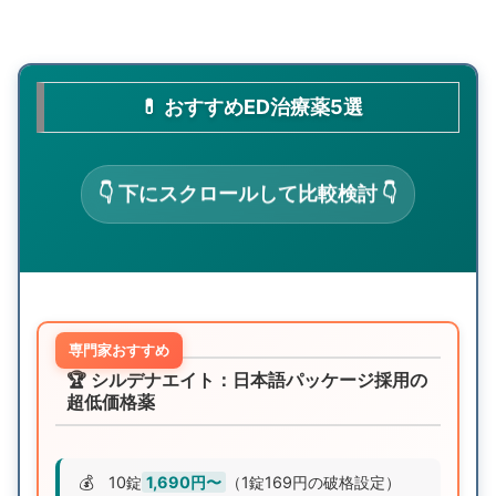
💊 おすすめED治療薬5選
👇 下にスクロールして比較検討 👇
専門家おすすめ
🏆 シルデナエイト：日本語パッケージ採用の
超低価格薬
💰
10錠
1,690円〜
（1錠169円の破格設定）