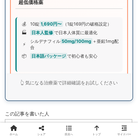
超低価格薬
💰
10錠
1,690円〜
（1錠169円の破格設定）
🏭
日本人監修
で日本人体質に最適化
シルデナフィル
50mg/100mg
＋亜鉛1mg配
⚡
合
📦
日本語パッケージ
で初心者も安心
業界最安値クラスの価格設定でありながら、日本人
👆 気になる治療薬で詳細確認をお試しください
監修による品質と亜鉛配合による相乗効果を実現。
まずは無料査定で詳細を確認してみませんか？
この記事を書いた人
シルデナエイトで詳細確認
ホーム
シェア
目次へ
トップ
サイドバー