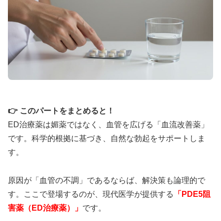
🚀
15分〜30分
で効果実感の即効タイプ
💰
10錠
1,770円〜
（1錠177円）
⏱️
効果持続
3〜5時間
で自然なタイミング
🌟
バルデナフィル
10mg/20mg
＋亜鉛配合
レビトラと同成分で最短15分の即効性が特徴。急な
👉 このパートをまとめると！
機会にも対応できる頼もしいパートナーです。
ED治療薬は媚薬ではなく、血管を広げる「血流改善薬」
です。科学的根拠に基づき、自然な勃起をサポートしま
バルデナエイトで効果チェック
す。
原因が「血管の不調」であるならば、解決策も論理的で
す。ここで登場するのが、現代医学が提供する
「PDE5阻
害薬（ED治療薬）」
です。
🕐 タダライト：24時間持続の週末パートナ