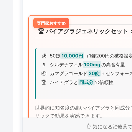
専門家おすすめ
🏆 バイアグラジェネリックセット：
💰
50錠
10,000円
（1錠200円の破格設
💊
シルデナフィル
100mg
の高含有量
📦
カマグラゴールド
20錠
＋センフォー
🏆
バイアグラと
同成分
の信頼性
世界的に知名度の高いバイアグラと同成分
リックで効果を実感できます。
👆 気になる治療