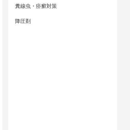
糞線虫・疥癬対策
降圧剤