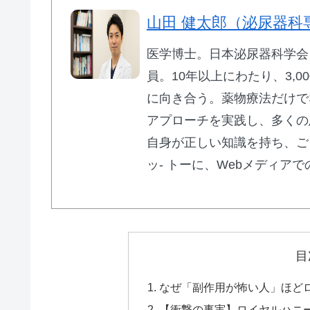
を実現した高コスパ治療薬です。
山田 健太郎（泌尿器科
医学博士。日本泌尿器科学会 専門
シルデナ
員。10年以上にわたり、3,0
に向き合う。薬物療法だけで
アプローチを実践し、多くの
自身が正しい知識を持ち、ご
ッ- トーに、Webメディア
⚡ バルデナエイト：即効性15分の
🚀
15分〜30分
で効果実感の即効タイプ
💰
10錠
1,770円〜
（1錠177円）
目
⏱️
効果持続
3〜5時間
で自然なタイミン
なぜ「副作用が怖い人」ほど
🌟
バルデナフィル
10mg/20mg
＋亜鉛
【衝撃の事実】ロイヤルハニ