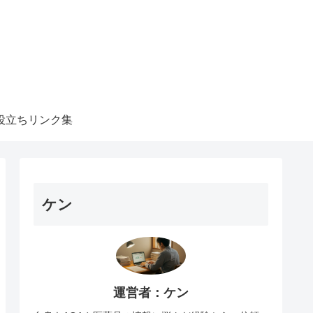
役立ちリンク集
ケン
運営者：ケン