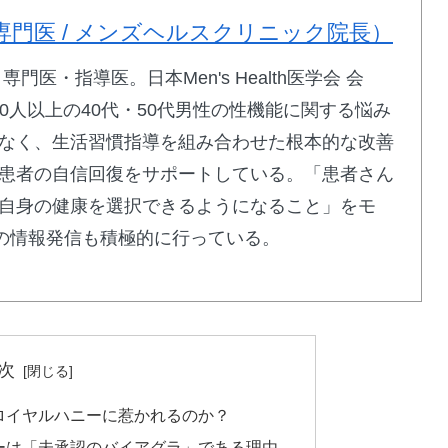
専門医 / メンズヘルスクリニック院長）
医・指導医。日本Men's Health医学会 会
エイトで詳細確認
00人以上の40代・50代男性の性機能に関する悩み
なく、生活習慣指導を組み合わせた根本的な改善
患者の自信回復をサポートしている。「患者さん
自身の健康を選択できるようになること」をモ
での情報発信も積極的に行っている。
高速効果型
次
グ
ロイヤルハニーに惹かれるのか？
配合
ーは「未承認のバイアグラ」である理由