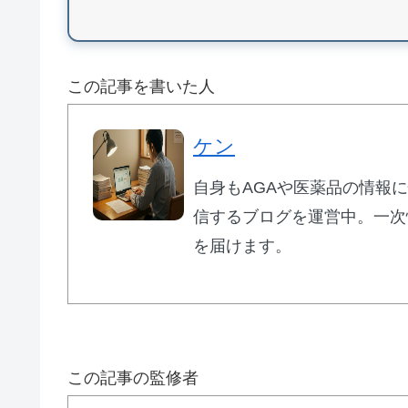
バイアグラジェネ
この記事を書いた人
ケン
💡 シルデナエイト：日本語パッケ
自身もAGAや医薬品の情報
信するブログを運営中。一次
💰
10錠
1,690円〜
（1錠169円）
を届けます。
🏭
日本人監修
で日本人体質に最適化
⚡
シルデナフィル
50mg/100mg
＋亜鉛
📦
日本語パッケージ
で初心者も安心
この記事の監修者
業界最安値クラスの1錠単価でありながら