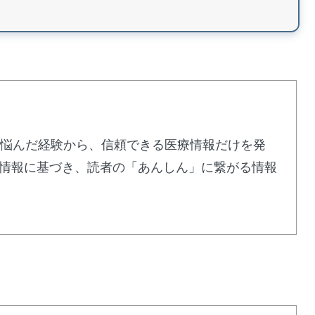
リックセットで詳細確認
ージ採用の超低価格薬
に悩んだ経験から、信頼できる医療情報だけを発
情報に基づき、読者の「あんしん」に繋がる情報
1mg配合
、日本人監修による品質と亜鉛配合による相乗効果