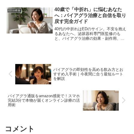
治療を始めるためのポイントを解説しま
す。
40歳で「中折れ」に悩むあなた
ED治療薬
へ：バイアグラ治療と自信を取り
戻す完全ガイド
40代の中折れはEDのサイン。不安を抱え
るあなたへ、泌尿器科専門医監修のも
と、バイアグラ治療の効果・副作用、安
全な入手方法、生活習慣改善、パートナ
ーとの関係修復までを徹底解説。自信を
取り戻し、充実した性生活を送るための
完全ガイドです。
バイアグラの即効性を高める飲み方とお
すすめ入手術｜今夜間に合う最短ルート
を解説
バイアグラ通販をamazon感覚で！スマホ
完結3分で本物が届くオンライン診療の活
用術
コメント