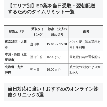
【エリア別】ED薬を当日受取・翌朝配送
するためのタイムリミット一覧
受取タイ
診察・決済の
配送エリア
備考
ミング
締め切り
東京23区・大阪
バイク便（追加送料あ
当日中
15:00 〜 15:30
市
り）を利用
本州・四国（主
翌日午前
16:00まで
最短翌日着の通常配送
要都市）
北海道・九州・
航空便の状況により変
翌々日
16:00まで
沖縄
動あり
当日対応に強い！おすすめのオンライン診
療クリニック3選