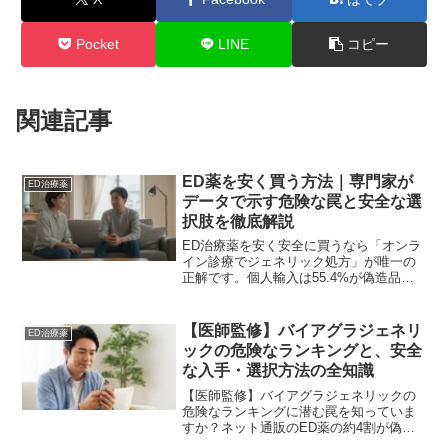
Pocket
LINE
コピー
関連記事
ED薬を安く買う方法｜専門家が
ED治療薬
データで示す危険な罠と安全な選
択肢を徹底解説
ED治療薬を安く安全に買うなら「オンラ
イン診療でジェネリック処方」が唯一の
正解です。個人輸入は55.4%が偽造品と
いう危険な罠。専門家がデータに基づ
き、安全な選択肢と信頼できるクリニッ
クの選び方を解説します。
【医師監修】バイアグラジェネリ
ED治療薬
ックの危険なランキングと、安全
な入手・選択方法の全知識
【医師監修】バイアグラジェネリックの
危険なランキングに潜む罠を知っていま
すか？ネット通販のED薬の約4割が偽物
という事実と、専門家が推奨する唯一安