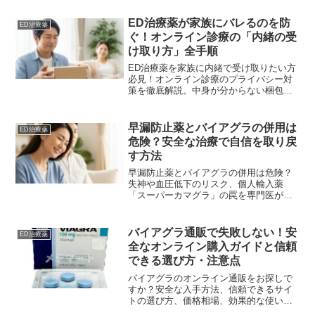
全な入手方法「オンライン診療」を解
説。あなたの健康を守るための知識で
ED治療薬が家族にバレるのを防
ED治療薬
す。
ぐ！オンライン診療の「内緒の受
け取り方」全手順
ED治療薬を家族に内緒で受け取りたい方
必見！オンライン診療のプライバシー対
策を徹底解説。中身が分からない梱包、
差出人名の工夫、郵便局留めの具体的な
利用手順、クレジットカード明細の表記
まで、バレずに安心して薬を手に入れる
早漏防止薬とバイアグラの併用は
ED治療薬
ための全知識を公開します。
危険？安全な治療で自信を取り戻
す方法
早漏防止薬とバイアグラの併用は危険？
失神や血圧低下のリスク、個人輸入薬
「スーパーカマグラ」の罠を専門医が徹
底解説。安全に自信を取り戻すための正
しい治療法と、専門クリニック受診のメ
リットを分かりやすくお伝えします。
バイアグラ通販で失敗しない！安
ED治療薬
全なオンライン購入ガイドと信頼
できる選び方・注意点
バイアグラのオンライン通販をお探しで
すか？安全な入手方法、信頼できるサイ
トの選び方、価格相場、効果的な使い
方、副作用、注意点を網羅。安心してED