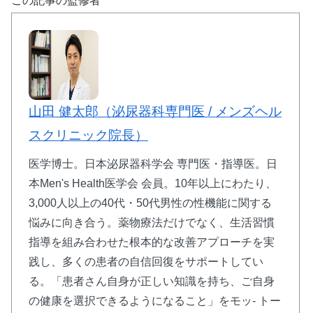
この記事の監修者
🕐 タダライト：24時間持続の週末パートナ
ー
山田 健太郎（泌尿器科専門医 / メンズヘル
⏰
24〜36時間
の長時間効果持続
スクリニック院長）
💰
10錠
1,870円〜
（1錠187円）
🍽️
食事影響を受けにくい
設計
医学博士。日本泌尿器科学会 専門医・指導医。日
💊
タダラフィル
5mg/10mg/20mg
3種対応
本Men's Health医学会 会員。10年以上にわたり、
3,000人以上の40代・50代男性の性機能に関する
悩みに向き合う。薬物療法だけでなく、生活習慣
シアリスと同成分で圧倒的な持続時間を実現。週末
指導を組み合わせた根本的な改善アプローチを実
を自由に楽しみたい方に最適な選択肢です。
践し、多くの患者の自信回復をサポートしてい
る。「患者さん自身が正しい知識を持ち、ご自身
タダライトで持続時間を確認
の健康を選択できるようになること」をモッ- トー