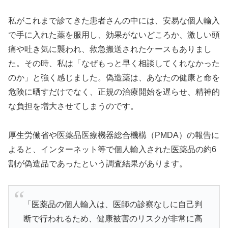
⚡ バルデナエイト：即効性15分の高速効果型
私がこれまで診てきた患者さんの中には、安易な個人輸入
で手に入れた薬を服用し、効果がないどころか、激しい頭
痛や吐き気に襲われ、救急搬送されたケースもありまし
🚀
15分〜30分
で効果実感の即効タイプ
た。その時、私は「なぜもっと早く相談してくれなかった
💰
10錠
1,770円〜
（1錠177円）
のか」と強く感じました。偽造薬は、あなたの健康と命を
⏱️
効果持続
3〜5時間
で自然なタイミング
危険に晒すだけでなく、正規の治療開始を遅らせ、精神的
🌟
バルデナフィル
10mg/20mg
＋亜鉛配合
な負担を増大させてしまうのです。
レビトラと同成分で最短15分の即効性が特徴。急な
厚生労働省や医薬品医療機器総合機構（PMDA）の報告に
機会にも対応できる頼もしいパートナーです。
よると、インターネット等で個人輸入された医薬品の約6
割が偽造品であったという調査結果があります。
バルデナエイトで効果チェック
「医薬品の個人輸入は、医師の診察なしに自己判
断で行われるため、健康被害のリスクが非常に高