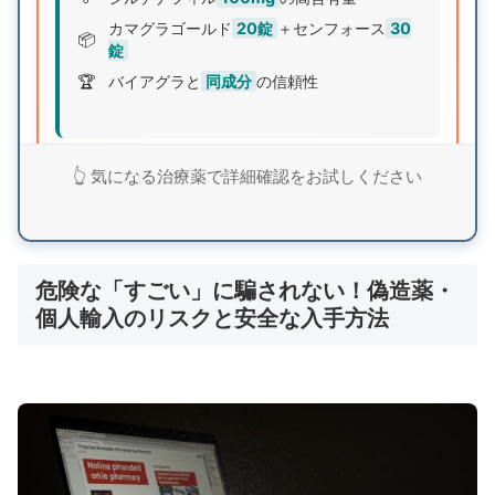
カマグラゴールド
20錠
＋センフォース
30
📦
錠
🏆
バイアグラと
同成分
の信頼性
世界的に知名度の高いバイアグラと同成分で圧倒的
👆 気になる治療薬で詳細確認をお試しください
なコストパフォーマンス。2種類のジェネリックで
効果を実感できます。
危険な「すごい」に騙されない！偽造薬・
バイアグラジェネリックセットで詳細確認
個人輸入のリスクと安全な入手方法
💡 シルデナエイト：日本語パッケージ採用の
超低価格薬