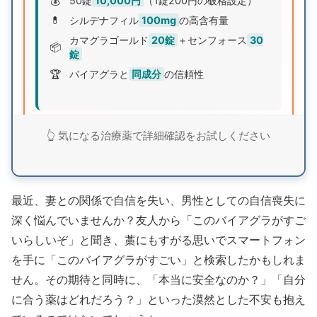
💰
50錠
10,000円
（1錠200円の破格設定）
💊
シルデナフィル
100mg
の高含有量
カマグラゴールド
20錠
＋センフォース
30
📦
錠
🏆
バイアグラと
同成分
の信頼性
世界的に知名度の高いバイアグラと同成分で圧倒的
👆 気になる治療薬で詳細確認をお試しください
なコストパフォーマンス。2種類のジェネリックで
効果を実感できます。
最近、妻との関係で自信を失い、男性としての自信喪失に
バイアグラジェネリックセットで詳細確認
深く悩んでいませんか？友人から「このバイアグラがすご
いらしいぞ」と聞き、藁にもすがる思いでスマートフォン
を手に「このバイアグラがすごい」と検索したかもしれま
せん。その期待と同時に、「本当に安全なのか？」「自分
に合う薬はどれだろう？」といった漠然とした不安も抱え
💡 シルデナエイト：日本語パッケージ採用の