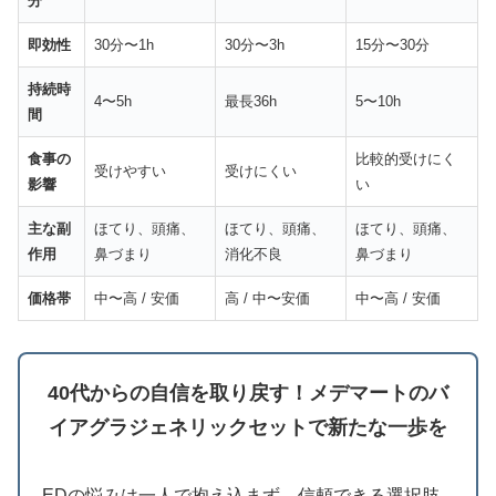
分
即効性
30分〜1h
30分〜3h
15分〜30分
持続時
4〜5h
最長36h
5〜10h
間
食事の
比較的受けにく
受けやすい
受けにくい
影響
い
主な副
ほてり、頭痛、
ほてり、頭痛、
ほてり、頭痛、
作用
鼻づまり
消化不良
鼻づまり
価格帯
中〜高 / 安価
高 / 中〜安価
中〜高 / 安価
40代からの自信を取り戻す！メデマートのバ
イアグラジェネリックセットで新たな一歩を
EDの悩みは一人で抱え込まず、信頼できる選択肢