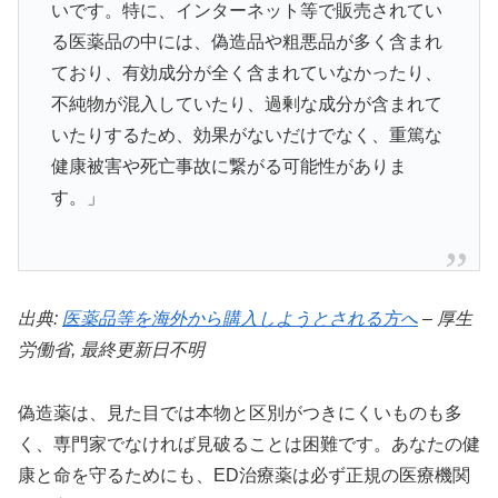
いです。特に、インターネット等で販売されてい
る医薬品の中には、偽造品や粗悪品が多く含まれ
🕐 タダライト：24時間持続の週末パートナ
ー
ており、有効成分が全く含まれていなかったり、
不純物が混入していたり、過剰な成分が含まれて
いたりするため、効果がないだけでなく、重篤な
⏰
24〜36時間
の長時間効果持続
健康被害や死亡事故に繋がる可能性がありま
💰
10錠
1,870円〜
（1錠187円）
す。」
🍽️
食事影響を受けにくい
設計
💊
タダラフィル
5mg/10mg/20mg
3種対応
出典:
医薬品等を海外から購入しようとされる方へ
– 厚生
シアリスと同成分で圧倒的な持続時間を実現。週末
労働省, 最終更新日不明
を自由に楽しみたい方に最適な選択肢です。
偽造薬は、見た目では本物と区別がつきにくいものも多
タダライトで持続時間を確認
く、専門家でなければ見破ることは困難です。あなたの健
康と命を守るためにも、ED治療薬は必ず正規の医療機関