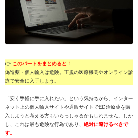
💰
10錠
1,690円〜
（1錠169円）
🏭
日本人監修
で日本人体質に最適化
シルデナフィル
50mg/100mg
＋亜鉛1mg配
⚡
合
📦
日本語パッケージ
で初心者も安心
👉
このパートをまとめると！
業界最安値クラスの1錠単価でありながら、日本人
偽造薬・個人輸入は危険。正規の医療機関やオンライン診
監修による品質と亜鉛配合による相乗効果を実現し
療で安全に入手しよう。
た高コスパ治療薬です。
「安く手軽に手に入れたい」という気持ちから、インター
シルデナエイトで詳細確認
ネット上の個人輸入サイトや通販サイトでED治療薬を購
入しようと考える方もいらっしゃるかもしれません。しか
し、これは最も危険な行為であり、
絶対に避けるべきで
す。