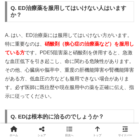
Q. ED治療薬を服用してはいけない人はいます
か？
A. はい、ED治療薬には服用してはいけない方がいます。
特に重要なのは、
硝酸剤（狭心症の治療薬など）を服用し
ている方
です。PDE5阻害薬と硝酸剤を併用すると、急激
な血圧低下を引き起こし、命に関わる危険性があります。
その他、心臓病や脳卒中、重度の肝機能障害や腎機能障害
がある方、低血圧の方なども服用できない場合がありま
す。必ず医師に既往歴や現在服用中の薬を正確に伝え、指
示に従ってください。
Q. EDは根本的に治るのでしょうか？
ホーム
シェア
目次へ
トップ
サイドバー
A. EDの原因によって異なります。心因性EDの場合は、