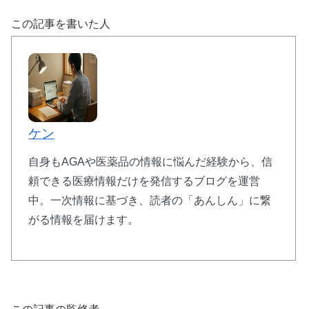
この記事を書いた人
⚡ バルデナエイト：即効性15分の高速効果型
🚀
15分〜30分
で効果実感の即効タイプ
💰
10錠
1,770円〜
（1錠177円）
⏱️
効果持続
3〜5時間
で自然なタイミング
ケン
🌟
バルデナフィル
10mg/20mg
＋亜鉛配合
自身もAGAや医薬品の情報に悩んだ経験から、信
頼できる医療情報だけを発信するブログを運営
中。一次情報に基づき、読者の「あんしん」に繋
レビトラと同成分で最短15分の即効性が特徴。急な
機会にも対応できる頼もしいパートナーです。
がる情報を届けます。
バルデナエイトで効果チェック