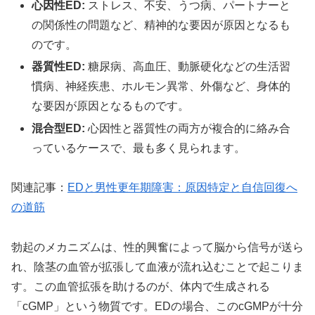
心因性ED:
ストレス、不安、うつ病、パートナーと
の関係性の問題など、精神的な要因が原因となるも
のです。
器質性ED:
糖尿病、高血圧、動脈硬化などの生活習
慣病、神経疾患、ホルモン異常、外傷など、身体的
な要因が原因となるものです。
混合型ED:
心因性と器質性の両方が複合的に絡み合
っているケースで、最も多く見られます。
関連記事：
EDと男性更年期障害：原因特定と自信回復へ
の道筋
勃起のメカニズムは、性的興奮によって脳から信号が送ら
れ、陰茎の血管が拡張して血液が流れ込むことで起こりま
す。この血管拡張を助けるのが、体内で生成される
「cGMP」という物質です。EDの場合、このcGMPが十分