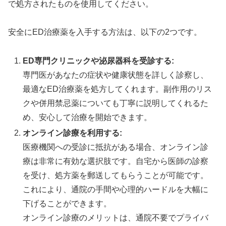
で処方されたものを使用してください。
安全にED治療薬を入手する方法は、以下の2つです。
⚖️ アバナイト：バランス型8時間継続薬
ED専門クリニックや泌尿器科を受診する:
🎯
効果ピーク
42分後
の絶妙タイミング
専門医があなたの症状や健康状態を詳しく診察し、
💰
10錠
3,500円〜
（1錠350円）
最適なED治療薬を処方してくれます。副作用のリス
⌛
約8時間
の理想的持続時間
クや併用禁忌薬についても丁寧に説明してくれるた
🧬
アバナフィル
100mg
配合
め、安心して治療を開始できます。
オンライン診療を利用する:
医療機関への受診に抵抗がある場合、オンライン診
ステンドラと同成分で即効性と持続性のバランスを
療は非常に有効な選択肢です。自宅から医師の診察
追求。初心者から上級者まで幅広く支持される信頼
を受け、処方薬を郵送してもらうことが可能です。
の選択です。
これにより、通院の手間や心理的ハードルを大幅に
下げることができます。
アバナイトで詳細データ確認
オンライン診療のメリットは、通院不要でプライバ