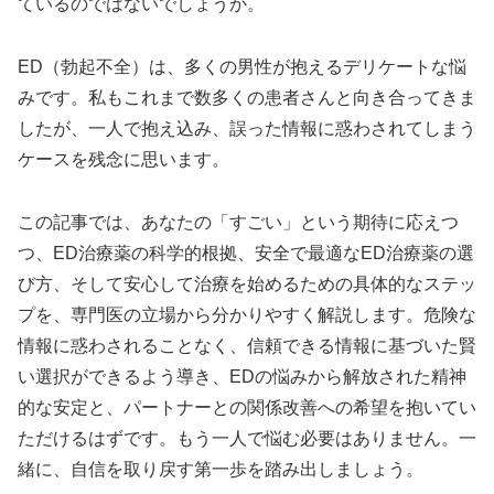
ているのではないでしょうか。
超低価格薬
ED（勃起不全）は、多くの男性が抱えるデリケートな悩
💰
10錠
1,690円〜
（1錠169円）
みです。私もこれまで数多くの患者さんと向き合ってきま
🏭
日本人監修
で日本人体質に最適化
したが、一人で抱え込み、誤った情報に惑わされてしまう
シルデナフィル
50mg/100mg
＋亜鉛1mg配
⚡
ケースを残念に思います。
合
📦
日本語パッケージ
で初心者も安心
この記事では、あなたの「すごい」という期待に応えつ
つ、ED治療薬の科学的根拠、安全で最適なED治療薬の選
び方、そして安心して治療を始めるための具体的なステッ
業界最安値クラスの1錠単価でありながら、日本人
監修による品質と亜鉛配合による相乗効果を実現し
プを、専門医の立場から分かりやすく解説します。危険な
た高コスパ治療薬です。
情報に惑わされることなく、信頼できる情報に基づいた賢
い選択ができるよう導き、EDの悩みから解放された精神
的な安定と、パートナーとの関係改善への希望を抱いてい
シルデナエイトで詳細確認
ただけるはずです。もう一人で悩む必要はありません。一
緒に、自信を取り戻す第一歩を踏み出しましょう。