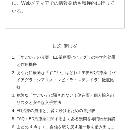
に、Webメディアでの情報発信も積極的に行って
いる。
⚖️ アバナイト：バランス型8時間継続薬
目次
🎯
効果ピーク
42分後
の絶妙タイミング
「すごい」の真実：ED治療薬バイアグラの科学的効果
💰
10錠
3,500円〜
（1錠350円）
と作用機序
⌛
約8時間
の理想的持続時間
あなたに最適な「すごい」はどれ？主要ED治療薬（バ
🧬
アバナフィル
100mg
配合
イアグラ・シアリス・レビトラ・ステンドラ）徹底比
較
危険な「すごい」に騙されない！偽造薬・個人輸入の
ステンドラと同成分で即効性と持続性のバランスを
リスクと安全な入手方法
追求。初心者から上級者まで幅広く支持される信頼
ED治療の費用と、賢く続けるための選択肢
の選択です。
FAQ：ED治療薬に関するよくある疑問を専門医が解説
まとめ & 今すぐ、自信を取り戻す第一歩を踏み出しま