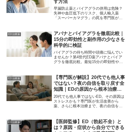
す方法
早漏防止薬とバイアグラの併用は危険？
失神や血圧低下のリスク、個人輸入薬
「スーパーカマグラ」の罠を専門医が徹
底解説。安全に自信を取り戻すための正
しい治療法と、専門クリニック受診のメ
リットを分かりやすくお伝えします。
アバナとバイアグラを徹底比較｜
ED治療薬
15分の即効性と副作用の少なさを
科学的に検証
バイアグラの待ち時間や頭痛に悩んでい
ませんか？第4世代ED薬アバナとバイア
グラを徹底比較。最短15分の即効性や副
作用が少ない理由を、専門家の知見に基
づき科学的に解説します。自分に合った1
錠を選び、自信を取り戻すための完全ガ
【専門医が解説】20代でも他人事
ED治療薬
イドです。
ではない？夜の自信を取り戻す全
知識｜EDの原因から根本治療ま
で
20代でも他人事ではないED。その原因は
ストレスかも？専門医が生活改善から
薬、さらに根本治療まで、夜の自信を取
り戻す全知識を解説。偽造薬のリスクも
知り、安全な一歩を。
【医師監修】ED（勃起不全）と
ED治療薬
は？原因・症状から自分でできる