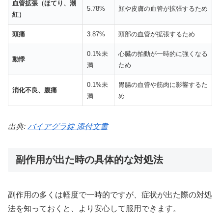
血管拡張（ほてり、潮
5.78%
顔や皮膚の血管が拡張するため
紅）
頭痛
3.87%
頭部の血管が拡張するため
0.1%未
心臓の拍動が一時的に強くなる
動悸
満
ため
0.1%未
胃腸の血管や筋肉に影響するた
消化不良、腹痛
満
め
出典:
バイアグラ錠 添付文書
副作用が出た時の具体的な対処法
副作用の多くは軽度で一時的ですが、症状が出た際の対処
法を知っておくと、より安心して服用できます。