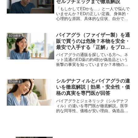
セルフチェックまで徹底解説
「もしかしてEDかも…」と一人で悩んで
いませんか？EDの正しい定義、身体的・
心理的な原因、具体的な症状、自分でで
きるセルフチェック方法までを専門医が
分かりやすく解説。あなたの悩みを解決
する第一歩に。
バイアグラ（ファイザー製）を通
ED治療薬
販で買うのは危険？本物を安全・
最安で入手する「正解」をプロが
解説
バイアグラの通販を探している方へ。ネ
ット流通のED薬の約4割が偽造品という
衝撃の事実を知っていますか？本物のフ
ァイザー製（現ヴィアトリス）を安全・
最安で手に入れるための「オンライン診
療」と「信頼できる代行サイト」の選び
シルデナフィルとバイアグラの違
ED治療薬
方を、20年のリサーチ経験から徹底解説
いを徹底解説｜効果・安全性・価
します。
格の真実を専門医が回答
バイアグラとジェネリック（シルデナフ
ィル）の違いを専門医が徹底解説。医学
的な同等性、価格が安い理由、偽造品の
リスクまで、40代からのED治療を賢く続
けるための情報を網羅。1錠2,000円の負
担を減らし、安全に自信を取り戻す方法
を提案します。