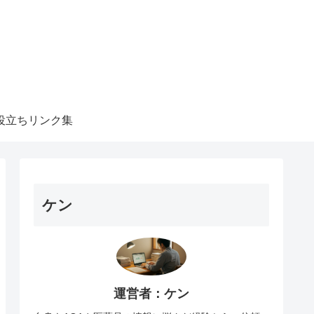
役立ちリンク集
ケン
運営者：ケン