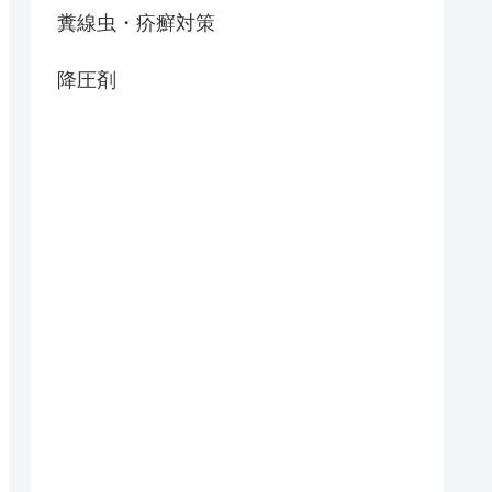
糞線虫・疥癬対策
降圧剤