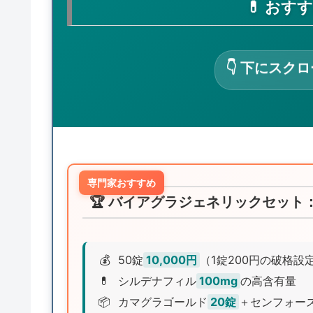
💊 おす
👇 下にスク
専門家おすすめ
🏆 バイアグラジェネリックセット：
💰
50錠
10,000円
（1錠200円の破格設
💊
シルデナフィル
100mg
の高含有量
📦
カマグラゴールド
20錠
＋センフォー