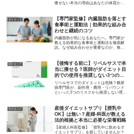
痩せない本当の理由はあなたの体質か
も。科学的根拠に基づき、エクオール検
査から始める新しいサプリの選び方と、
自信を取り戻すための最適解を専門医が
【専門家監修】内臓脂肪を落とす
ダイエット
解説。
食事術と運動法｜効果的な組み合
わせと継続のコツ
内臓脂肪が気になるあなたへ。専門家が
教える効果的な食事術と運動法を徹底解
説。なぜ組み合わせが重要なのか、無理
なく続けるコツまで。今日から始める本
質的な健康習慣で、理想の身体を目指し
ましょう。
【後悔する前に】リベルサスで本
ダイエット
当に痩せる？医師がダイエット目
的での使用を推奨しない3つの理
由
リベルサスでのダイエットは危険？糖尿
病専門医が、副作用・費用・リバウンド
といった3つのリスクから推奨しない理由
と、薬に頼らない安全な体重管理法を解
説。後悔する前に正しい知識をご確認く
ださい。
産後ダイエットサプリ【授乳中
ダイエット
OK】は無い？産婦-科医が教える
法的根拠と本当に必要な栄養戦略
【産婦人科医監修】「授乳中に飲めるダ
イエットサプリ」を探していませんか？