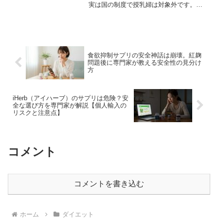
実は国の制度で授乳婦は対象外です。こ
の記事ではその法的根拠と、産後の身体
に本当に必要な栄養戦略を科学的根拠に
基づき解説。安全な体型戻しのために、
まず知ってほしい真実をお伝えします。
食欲抑制サプリの安全神話は崩壊。紅麹
問題後に専門家が教える安全性の見分け
方
iHerb（アイハーブ）のサプリは危険？安
全な選び方を専門家が解説【個人輸入の
リスクと注意点】
コメント
コメントを書き込む
ホーム
ダイエット