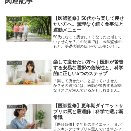
関連記事
【医師監修】50代から楽して痩せ
ダイエット
たい方へ。無理なく続く食事法と
運動メニュー
50代になって痩せにくくなったと感じて
いませんか？この記事では、医師監修の
もと、基礎代謝の低下やホルモンバラン
スの変化を踏まえた、無理なく続けられ
る食事法と運動メニューを具体的に解説
します。
楽して痩せたい方へ｜医師が警告
ダイエット
する安易な選択の危険性と、科学
的に正しい5つのステップ
「楽して痩せたい」と思っていません
か？その選択には、医師が警告する深刻
なリスクが潜んでいるかもしれません。
この記事では、巷の広告が語らない医学
的根拠に基づき、本当に安全で持続可能
な方法だけを専門家が解説します。
【医師監修】更年期ダイエットサ
ダイエット
プリの罠と最適解｜科学で選ぶ新
常識
【医師監修】更年期のダイエット、まだ
ランキングでサプリを選んでいますか？