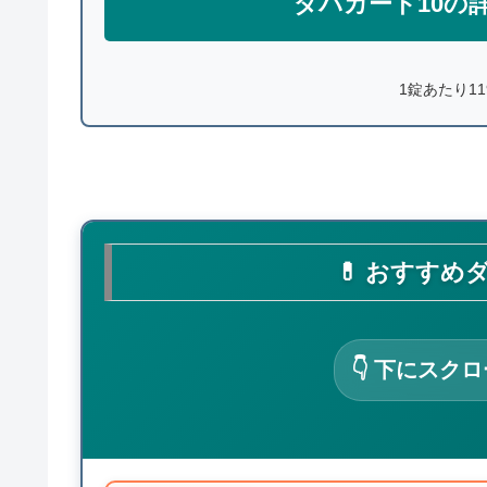
ダパカート10の
1錠あたり1
💊 おすすめ
👇 下にスク