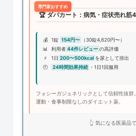
専門家おすすめ
🏆 ダパカート：病気・症状売れ筋
💰
1錠
154円〜
（30錠4,620円〜）
📊
利用者
44件レビュー
の高評価
⚡
1日
200〜500kcal
を尿として排出
🕙
24時間効果持続
・1日1回服用
フォシーガジェネリックとして信頼性抜群。
運動・食事制限なしのダイエット薬。
👆 気になる医薬
ダパカー