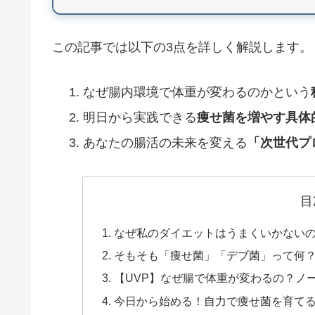
この記事では以下の3点を詳しく解説します。
💡 ゾメット：1錠37円でコスパ最
なぜ腸内環境で体重が変わるのかという
明日から実践できる
痩せ菌を増やす具体
💰
1錠わずか
37円
（100錠3,700円）
あなたの腸活の未来を変える
「次世代プ
📊
病気・症状売れ筋
3位
の人気
🔬
メトホルミン
500mg
配合
🌟
食事制限なしで
リバウンド防止
目
なぜ私のダイエットはうまくいかない
抜群のコスパでリバウンドを防ぐメトホル
そもそも「痩せ菌」「デブ菌」って何
格帯が魅力的。
【UVP】なぜ腸で体重が変わるの？ノ
今日から始める！自力で痩せ菌を育て