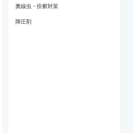
糞線虫・疥癬対策
降圧剤