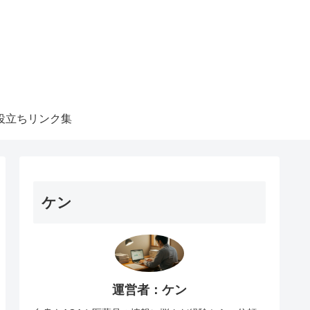
役立ちリンク集
ケン
運営者：ケン