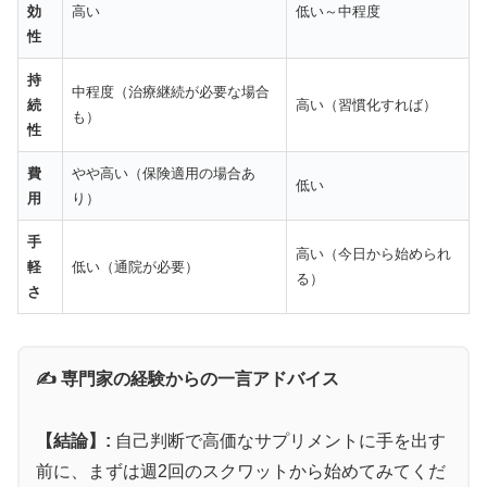
効
高い
低い～中程度
性
🇰🇷
韓国ザイデナ
と同成分の希少品
持
💰
10錠
4,000円〜
（1錠400円）
中程度（治療継続が必要な場合
続
高い（習慣化すれば）
も）
⏳
11〜13時間
の超長時間効果
性
💎
ウデナフィル
100mg
プレミアム処方
費
やや高い（保険適用の場合あ
低い
用
り）
希少なザイデナ系で副作用が出にくく自然な効果が
手
高い（今日から始められ
特徴。品質重視の方に選ばれるプレミアムチョイス
軽
低い（通院が必要）
る）
です。
さ
ウデナイト詳細を見る
✍️ 専門家の経験からの一言アドバイス
【結論】:
自己判断で高価なサプリメントに手を出す
前に、まずは週2回のスクワットから始めてみてくだ