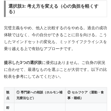
🎯
効果ピーク
42分後
の絶妙タイミング
選択肢3: 考え方を変える（心の負担を軽くす
る）
💰
10錠
3,500円〜
（1錠350円）
⌛
約8時間
の理想的持続時間
🧬
アバナフィル
100mg
配合
完璧主義をやめ、他人と比較するのをやめる。過去の成功
体験ではなく、今の自分ができることに目を向ける。こう
したマインドセットの変化も、ミッドライフクライシスを
ステンドラと同成分で即効性と持続性のバランスを
乗り越える上で有効なアプローチです。
追求。初心者から上級者まで幅広く支持される信頼
の選択です。
提示した3つの選択肢
に優劣はありません。ご自身の状況
に合わせて、最適なものを選ぶことが大切です。以下の比
アバナイトで詳細データ確認
較表を参考にしてみてください。
観
① 専門家への相談（ホルモン補
② セルフケア（運動・食
点
充療法など）
事・睡眠）
🌟 ウデナイト：韓国発13時間継続の高級薬
即