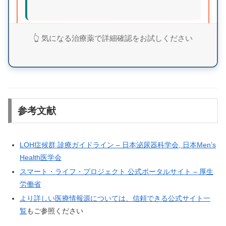
業界最安値クラスの価格設定でありながら、日本人
👆 気になる治療薬で詳細確認をお試しください
監修による品質と亜鉛配合による相乗効果を実現。
まずは無料査定で詳細を確認してみませんか？
シルデナエイトで詳細確認
参考文献
LOH症候群 診療ガイドライン – 日本泌尿器科学会, 日本Men’s
Health医学会
⚡ バルデナエイト：即効性15分の高速効果型
スマート・ライフ・プロジェクト 公式ポータルサイト – 厚生
労働省
🚀
15分〜30分
で効果実感の即効タイプ
より詳しい医療情報源については、信頼できる公式サイト一
💰
10錠
1,770円〜
（1錠177円）
覧
もご参照ください
⏱️
効果持続
3〜5時間
で自然なタイミング