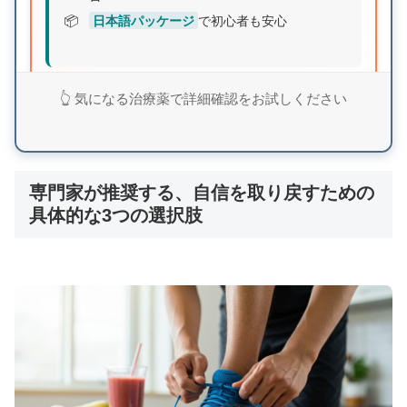
📦
日本語パッケージ
で初心者も安心
業界最安値クラスの価格設定でありながら、日本人
👆 気になる治療薬で詳細確認をお試しください
監修による品質と亜鉛配合による相乗効果を実現。
まずは無料査定で詳細を確認してみませんか？
専門家が推奨する、自信を取り戻すための
シルデナエイトで詳細確認
具体的な3つの選択肢
⚡ バルデナエイト：即効性15分の高速効果型
🚀
15分〜30分
で効果実感の即効タイプ