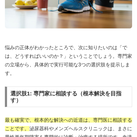
💰
10錠
1,770円〜
（1錠177円）
⏱️
効果持続
3〜5時間
で自然なタイミング
🌟
バルデナフィル
10mg/20mg
＋亜鉛配合
レビトラと同成分で最短15分の即効性が特徴。急な
悩みの正体がわかったところで、次に知りたいのは「で
機会にも対応できる頼もしいパートナーです。
は、どうすればいいのか？」ということでしょう。専門家
の立場から、具体的で実行可能な3つの選択肢を提示しま
バルデナエイトで効果チェック
す。
選択肢1: 専門家に相談する（根本解決を目指
す）
🕐 タダライト：24時間持続の週末パートナ
ー
最も確実で、根本的な解決への近道は、専門医に相談する
ことです。
泌尿器科やメンズヘルスクリニックは、まさに