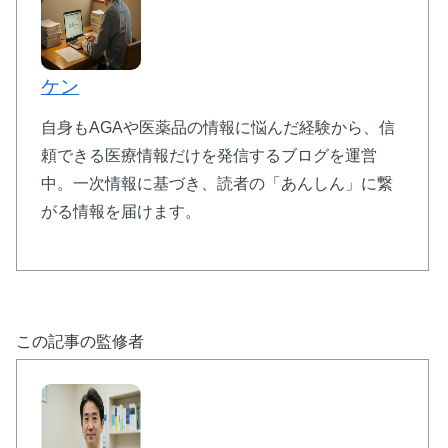
⚡ バルデナエイト：即効性15分の高速効果型
ケン
🚀
15分〜30分
で効果実感の即効タイプ
自身もAGAや医薬品の情報に悩んだ経験から、信
💰
10錠
1,770円〜
（1錠177円）
頼できる医療情報だけを発信するブログを運営
⏱️
効果持続
3〜5時間
で自然なタイミング
中。一次情報に基づき、読者の「あんしん」に繋
🌟
バルデナフィル
10mg/20mg
＋亜鉛配合
がる情報を届けます。
レビトラと同成分で最短15分の即効性が特徴。急な
機会にも対応できる頼もしいパートナーです。
この記事の監修者
バルデナエイトで効果チェック