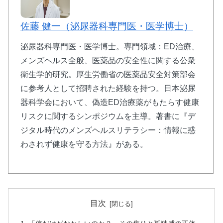
佐藤 健一（泌尿器科専門医・医学博士）
🕐 タダライト：24時間持続の週末パートナ
ー
泌尿器科専門医・医学博士。専門領域：ED治療、
メンズヘルス全般、医薬品の安全性に関する公衆
衛生学的研究。厚生労働省の医薬品安全対策部会
⏰
24〜36時間
の長時間効果持続
に参考人として招聘された経験を持つ。日本泌尿
💰
10錠
1,870円〜
（1錠187円）
器科学会において、偽造ED治療薬がもたらす健康
🍽️
食事影響を受けにくい
設計
リスクに関するシンポジウムを主導。著書に『デ
💊
タダラフィル
5mg/10mg/20mg
3種対応
ジタル時代のメンズヘルスリテラシー：情報に惑
わされず健康を守る方法』がある。
シアリスと同成分で圧倒的な持続時間を実現。週末
を自由に楽しみたい方に最適な選択肢です。
タダライトで持続時間を確認
目次