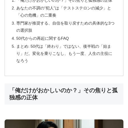
「俺だけがおかしいのか？」その焦りと孤独感の正体
あなたの不調の“犯人”は「テストステロンの減少」と
「心の危機」の二重奏
専門家が推奨する、自信を取り戻すための具体的な3つ
⚖️ アバナイト：バランス型8時間継続薬
の選択肢
50代からの再起に関するFAQ
まとめ: 50代は「終わり」ではない、後半戦の「始ま
🎯
効果ピーク
42分後
の絶妙タイミング
り」だ。変化を乗りこなし、もう一度、人生の主役に
💰
10錠
3,500円〜
（1錠350円）
なろう
⌛
約8時間
の理想的持続時間
🧬
アバナフィル
100mg
配合
「俺だけがおかしいのか？」その焦りと孤
ステンドラと同成分で即効性と持続性のバランスを
独感の正体
追求。初心者から上級者まで幅広く支持される信頼
の選択です。
アバナイトで詳細データ確認