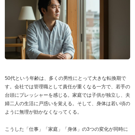
🌟 ウデナイト：韓国発13時間継続の高級薬
🇰🇷
韓国ザイデナ
と同成分の希少品
💰
10錠
4,000円〜
（1錠400円）
⏳
11〜13時間
の超長時間効果
50代という年齢は、多くの男性にとって大きな転換期で
💎
ウデナフィル
100mg
プレミアム処方
す。会社では管理職として責任が重くなる一方で、若手の
台頭にプレッシャーを感じる。家庭では子供が独立し、夫
婦二人の生活に戸惑いを覚える。そして、身体は若い頃の
希少なザイデナ系で副作用が出にくく自然な効果が
ように無理が効かなくなってくる。
特徴。品質重視の方に選ばれるプレミアムチョイス
です。
こうした「仕事」「家庭」「身体」の3つの変化が同時に