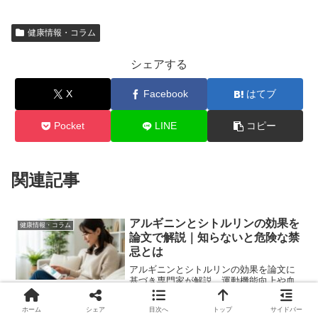
🌟
バルデナフィル
10mg/20mg
＋亜鉛配合
健康情報・コラム
シェアする
レビトラと同成分で最短15分の即効性が特徴。急な
機会にも対応できる頼もしいパートナーです。
X
Facebook
はてブ
Pocket
LINE
コピー
バルデナエイトで効果チェック
関連記事
アルギニンとシトルリンの効果を
健康情報・コラム
🕐 タダライト：24時間持続の週末パートナ
論文で解説｜知らないと危険な禁
ー
忌とは
アルギニンとシトルリンの効果を論文に
基づき専門家が解説。運動機能向上や血
圧への影響は？一方で「心筋梗塞の既往
⏰
24〜36時間
の長時間効果持続
歴」など知らないと危険な禁忌も。科学
ホーム
シェア
目次へ
トップ
サイドバー
的根拠と安全性を知りたい方へ。