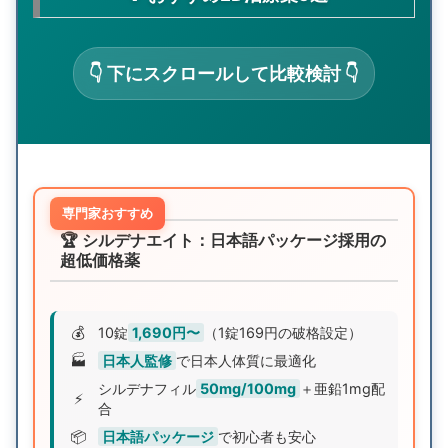
👇 下にスクロールして比較検討 👇
専門家おすすめ
🏆 シルデナエイト：日本語パッケージ採用の
超低価格薬
💰
10錠
1,690円〜
（1錠169円の破格設定）
🏭
日本人監修
で日本人体質に最適化
シルデナフィル
50mg/100mg
＋亜鉛1mg配
⚡
合
📦
日本語パッケージ
で初心者も安心