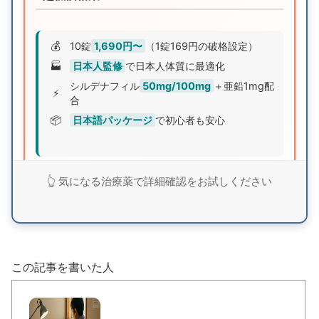
💰
10錠
1,690円〜
（1錠169円の破格設定）
🏭
日本人監修
で日本人体質に最適化
シルデナフィル
50mg/100mg
＋亜鉛1mg配
⚡
合
📦
日本語パッケージ
で初心者も安心
業界最安値クラスの価格設定でありながら、日本人
👆 気になる治療薬で詳細確認をお試しください
監修による品質と亜鉛配合による相乗効果を実現。
まずは無料査定で詳細を確認してみませんか？
シルデナエイトで詳細確認
この記事を書いた人