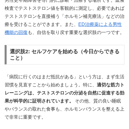
男性更年期障害を専門的に診断・治療する場所です。血液
⏰
24〜36時間
の長時間効果持続
検査でテストステロン値を客観的に測定し、必要であれば
💰
10錠
1,870円〜
（1錠187円）
テストステロンを直接補う「ホルモン補充療法」などの治
🍽️
食事影響を受けにくい
設計
療を受けることができます。また、
ED治療薬による男性
💊
タダラフィル
5mg/10mg/20mg
3種対応
機能の回復
も、自信を取り戻す重要な選択肢の一つです。
シアリスと同成分で圧倒的な持続時間を実現。週末
選択肢2: セルフケアを始める（今日からできる
を自由に楽しみたい方に最適な選択肢です。
こと）
タダライトで持続時間を確認
「病院に行くのはまだ抵抗がある」という方は、まず生活
習慣を見直すことから始めましょう。特に、
適切な筋力ト
レーニングは、テストステロンの分泌を自然に促進する効
果が科学的に証明されています。
その他、質の良い睡眠
やバランスの取れた食事も、ホルモンバランスを整える上
⚖️ アバナイト：バランス型8時間継続薬
で非常に重要です。