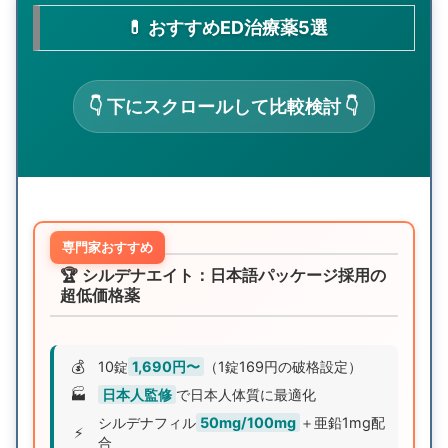
💊 おすすめED治療薬5選
👇 下にスクロールして比較検討 👇
専門家おすすめ
🏆 シルデナエイト：日本語パッケージ採用の
超低価格薬
💰
10錠
1,690円〜
（1錠169円の破格設定）
🏭
日本人監修
で日本人体質に最適化
シルデナフィル
50mg/100mg
＋亜鉛1mg配
⚡
合