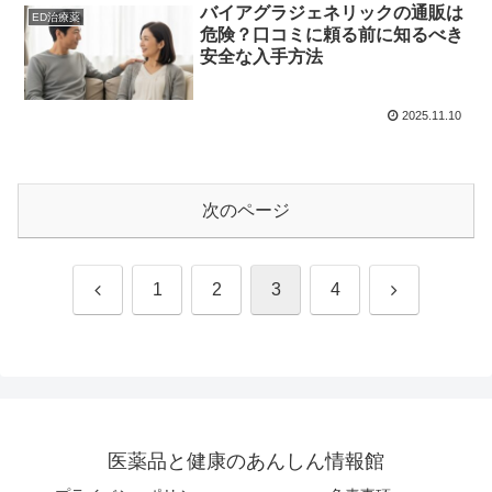
バイアグラジェネリックの通販は
ED治療薬
危険？口コミに頼る前に知るべき
安全な入手方法
2025.11.10
次のページ
前
次
1
2
3
4
へ
へ
医薬品と健康のあんしん情報館