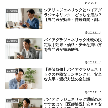
2025.11.15
シアリスジェネリックとバイアグ
ED治療薬
ラジェネリック、どっちを選ぶ？
【専門医が効果・持続時間・副作
用を徹底比較】
2025.11.14
バイアグラジェネリック比較の決
ED治療薬
定版｜効果・価格・安全な買い方
を専門医が徹底解説
2025.11.14
【医師監修】バイアグラジェネリ
ED治療薬
ックの危険なランキングと、安全
な入手・選択方法の全知識
2025.11.13
バイアグラジェネリック通販のお
ED治療薬
すすめは？【医師解説】安さと安