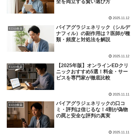
全を両立する賢い選び方
2025.11.12
バイアグラジェネリック（シルデ
ED治療薬
ナフィル）の副作用は？医師が種
類・頻度と対処法を解説
2025.11.12
【2025年版】オンラインEDクリ
ED治療薬
ニックおすすめ5選！料金・サー
ビスを専門家が徹底比較
2025.11.11
バイアグラジェネリックの口コ
ED治療薬
ミ・評判は信じるな！4割が偽物
の罠と安全な評判の真実
2025.11.11