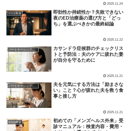
2025.11.24
即効性か持続性か？失敗できない
ED治療薬
夜のED治療薬の選び方と「どっ
ち」を選ぶべきかの最終結論
2025.11.22
カサンドラ症候群のチェックリス
パートナーシップの悩み
トと予防法：夫のケアに疲れた妻
が自分を守るために
2025.11.21
夫を元気にする方法は「励まさな
パートナーシップの悩み
い」こと？心が疲れた夫を救う食
事と接し方
2025.11.21
初めての「メンズヘルス外来」受
ED治療薬
診マニュアル：検査内容・費用・