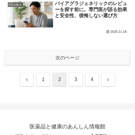
バイアグラジェネリックのレビュ
ED治療薬
ーを探す前に。専門医が語る効果
と安全性、後悔しない選び方
2025.11.18
次のページ
前
次
1
2
3
4
へ
へ
医薬品と健康のあんしん情報館