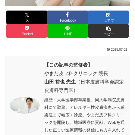
X
Facebook
はてブ
Pocket
LINE
コピー
2025.07.02
【この記事の監修者】
やまだ皮フ科クリニック 院長
山田 裕也 先生
（日本皮膚科学会認定
皮膚科専門医）
経歴：大学医学部卒業後、同大学病院皮膚
科にて勤務。アレルギー性皮膚疾患から感
染症まで幅広く診療。やまだ皮フ科クリニ
ックを開院し、地域医療に貢献。Webを通
じた正しい医療情報の発信にも力を入れて