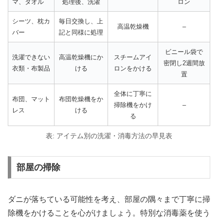
マ、タオル
処理後、洗濯
ロン
シーツ、枕カ
毎日交換し、上
高温乾燥機
–
バー
記と同様に処理
ビニール袋で
洗濯できない
高温乾燥機にか
スチームアイ
密閉し2週間放
衣類・布製品
ける
ロンをかける
置
全体に丁寧に
布団、マット
布団乾燥機をか
掃除機をかけ
–
レス
ける
る
表: アイテム別の洗濯・消毒方法の早見表
部屋の掃除
ダニが落ちている可能性を考え、部屋の隅々まで丁寧に掃
除機をかけることを心がけましょう。特別な消毒薬を使う