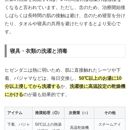
くなると言われています。ただし、念のため、治療開始後
しばらくは長時間の肌の接触は避け、念のため寝室を分け
たり、タオルや寝具の共用を避けたりするとより安心で
す。
寝具・衣類の洗濯と消毒
ヒゼンダニは熱に弱いため、肌に直接触れたシーツや下
着、パジャマなどは、毎日交換し、
50℃以上のお湯に10
分以上浸してから洗濯する
か、
洗濯後に高温設定の乾燥機
にかける
のが最も効果的です。
アイテム
推奨処理（◎）
次善策（○）
その他
下着、パジャ
50℃以上の熱湯
スチームアイ
高温乾燥機