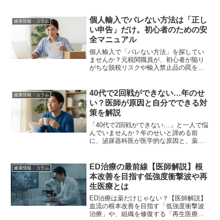
個人輸入でバレない方法は「正し
健康情報・コラム
い申告」だけ。初心者のための安
全マニュアル
個人輸入で「バレない方法」を探してい
ませんか？元税関職員が、初心者が陥り
がちな脱税リスクや輸入禁止品の罠を徹
底解説。この記事を読めば、法律違反の
不安なく、安全に副業を始めるための具
体的なチェックリストが手に入ります。
40代で2回戦ができない…年のせ
健康情報・コラム
い？医師が原因と自分でできる対
策を解説
「40代で2回戦ができない…」と一人で悩
んでいませんか？年のせいと諦める前
に、泌尿器科医が医学的な原因と、薬に
頼らず自分でできる3つの対策を解説。危
険な個人輸入のリスクも警告し、安全に
自信を取り戻す第一歩を応援します。
ED治療の最前線【医師解説】根
健康情報・コラム
本改善を目指す低強度衝撃波や再
生医療とは
ED治療は薬だけじゃない？【医師解説】
血流の根本改善を目指す「低強度衝撃波
治療」や、組織を修復する「再生医療」