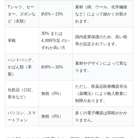
Tシャツ、セー
素材（綿、ウール、化学繊維
ター、ズボンな
約5%～13%
など）によって細かく分類さ
ど（衣類）
れます。
30% または
国内産業保護のため、高い税
革靴
4,300円/足 のい
率が設定されています。
ずれか高い方
ハンドバッグ、
素材やデザインによって異な
かばん類（革
約8%～16%
ります。
製）
ただし、医薬品医療機器等法
化粧品（口紅、
無税（0%）
（薬機法）により輸入数量に
香水など）
制限があります。
パソコン、スマ
多くの電子機器は関税がかか
無税（0%）
ートフォン
りません。