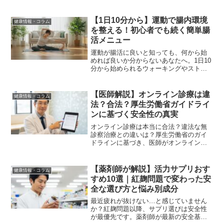
など、ED治療の最前線を分かりやすく紹
介。未来の選択肢を知りたい方へ。
【1日10分から】運動で腸内環境
健康情報・コラム
を整える！初心者でも続く簡単腸
活メニュー
運動が腸活に良いと知っても、何から始
めれば良いか分からないあなたへ。1日10
分から始められるウォーキングやストレ
ッチなど、初心者でも無理なく続けられ
る簡単な運動メニューを専門家が解説。
運動で痩せ菌を増やし、健康な体を目指
【医師解説】オンライン診療は違
健康情報・コラム
しましょう。
法？合法？厚生労働省ガイドライ
ンに基づく安全性の真実
オンライン診療は本当に合法？違法な無
診察治療との違いは？厚生労働省のガイ
ドラインに基づき、医師がオンライン診
療の法的根拠と、安全なクリニックを見
分ける3つのポイントを徹底解説します。
【薬剤師が解説】活力サプリおす
健康情報・コラム
すめ10選｜紅麹問題で変わった安
全な選び方と悩み別成分
最近疲れが抜けない…と感じていません
か？紅麹問題以降、サプリ選びは安全性
が最優先です。薬剤師が最新の安全基準