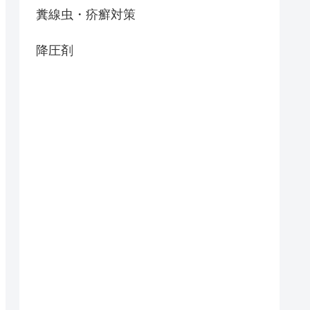
糞線虫・疥癬対策
降圧剤