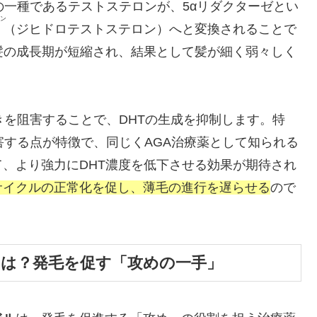
の一種であるテストステロンが、
5αリダクターゼ
とい
ン
（ジヒドロテストステロン）へと変換されることで
髪の成長期が短縮され、結果として髪が細く弱々しく
きを阻害することで、DHTの生成を抑制します。特
害する点が特徴で、同じくAGA治療薬として知られる
、より強力にDHT濃度を低下させる効果が期待され
サイクルの正常化を促し、薄毛の進行を遅らせる
ので
とは？発毛を促す「攻めの一手」