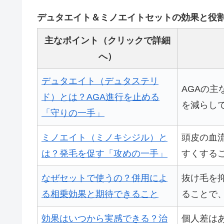
デュタエイト＆ミノエイトセットの効果と役
主なポイント（クリックで詳細
へ）
デュタエイト（デュタステリ
AGAの
ド）とは？AGA進行を止める
を減らし
「守りの一手」
ミノエイト（ミノキシジル）と
頭皮の血
は？発毛を促す「攻めの一手」
すくする
なぜセットで使うの？併用によ
抜け毛を
る相乗効果と期待できること
ることで
効果はいつから実感できる？治
個人差は